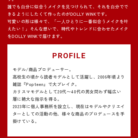
誰でも⾃分に似合うメイクを⾒つけられて、それを⾃分でで
きるようにしたくて作ったのがDOLLY WINKです。
可愛いの形は様々で、「⼀⼈ひとりに⼀番似合うメイクを叶
えたい！」そんな想いで、時代やトレンドに合わせたメイク
をDOLLY WINKで届けます。
PROFILE
モデル/商品プロデューサー。
高校生の頃から読者モデルとして活躍し、2006年頃より
雑誌『Popteen』で大ブレイク。
カリスマモデルとして20代〜40代の男女問わず幅広い
層に絶大な指示を得る。
2023年に個人事務所を設立し、現在はモデルやクリエイ
ターとしての活動の他、様々な商品のプロデュースを手
掛けている。